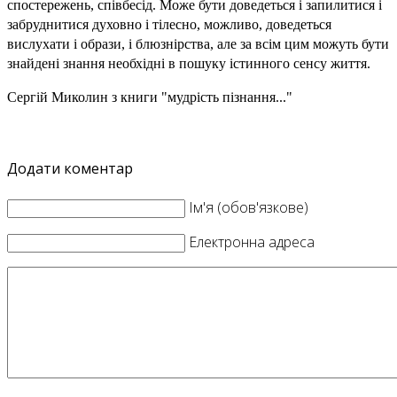
спостережень, співбесід. Може бути доведеться і запилитися і
забруднитися духовно і тілесно, можливо, доведеться
вислухати і образи, і блюзнірства, але за всім цим можуть бути
знайдені знання необхідні в пошуку істинного сенсу життя.
Сергій Миколин з книги "мудрість пізнання..."
Додати коментар
Ім'я (обов'язкове)
Електронна адреса