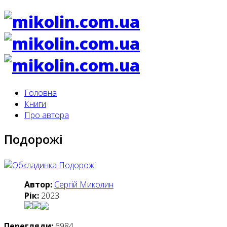
Головна
Книги
Про автора
Подорожі
Автор:
Сергій Миколин
Рік:
2023
Перегляди:
6984