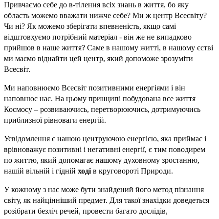
Привчаємо себе до в-тілення всіх знань в життя, бо яку
область можемо вважати нижче себе? Ми ж центр Всесвіту?
Чи ні? Як можемо зберігати впевненість, якщо самі
відштовхуємо потрібний матеріал - він же не випадково
прийшов в наше життя? Саме в нашому житті, в нашому єстві
ми маємо віднайти цей центр, який допоможе зрозуміти
Всесвіт.
Ми наповнюємо Всесвіт позитивними енергіями і він
наповнює нас. На цьому принципі побудована все життя
Космосу – розвиваючись, перетворюючись, дотримуючись
приблизної рівноваги енергій.
Усвідомлення є нашою центруючою енергією, яка приймає і
врівноважує позитивні і негативні енергії, є тим поводирем
по життю, який допомагає нашому духовному зростанню,
нашій вільній і гідній
ході
в круговороті Природи.
У кожному з нас може бути знайдений його метод пізнання
світу, як найцінніший предмет. Для такої знахідки доведеться
розібрати безліч речей, провести багато дослідів,