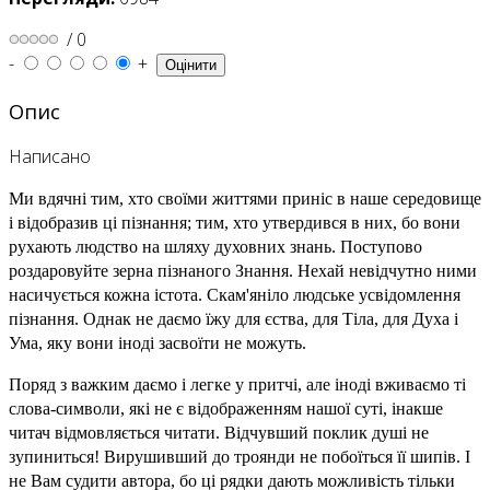
/
0
-
+
Опис
Написано
Ми вдячні тим, хто своїми життями приніс в наше середовище
і відобразив ці пізнання; тим, хто утвердився в них, бо вони
рухають людство на шляху духовних знань. Поступово
роздаровуйте зерна пізнаного Знання. Нехай невідчутно ними
насичується кожна істота. Скам'яніло людське усвідомлення
пізнання. Однак не даємо їжу для єства, для Тіла, для Духа і
Ума, яку вони іноді засвоїти не можуть.
Поряд з важким даємо і легке у притчі, але іноді вживаємо ті
слова-символи, які не є відображенням нашої суті, інакше
читач відмовляється читати. Відчувший поклик душі не
зупиниться! Вирушивший до троянди не побоїться її шипів. І
не Вам судити автора, бо ці рядки дають можливість тільки