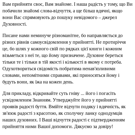
Вам прийняти своє, Вам знайоме. І наша радість у тому, що Ви
побачили знайомі слова-відчуття, а ще більш вдячні, якщо
вони Вас спрямовують до пошуку невідомого – джерел
Духовності.
Писане нами неминуче різноманітне, бо направляється до
різних рівнів самоусвідомлення у прийнятті. Не протиріччя
це, бо шлях у кожного свій по рядках цієї книги і кожним
візьметься з неї те, що йому призначене. Духовне береться
тільки те і тільки в тій якості і кількості в якому є потреба.
Одухотвориться свідомість побратима ненав'язливими
словами, непомітними справами, які приносяться йому і
будуть вони, як їжа на кожен день.
Для прикладу, відкривайте суть гніву ... його і погасіть
усвідомленим Знанням. Утверджуйте його у прийнятті
проявів радості буття. Вмійте відчути подяку і вдячність, як
зв'язок радості з красотою, як сполучну ланку однодумців
наших духовних. І Ваші відчуття радості є підтвердженням
прийняття ними Вашої допомоги. Дякуємо за довіру!