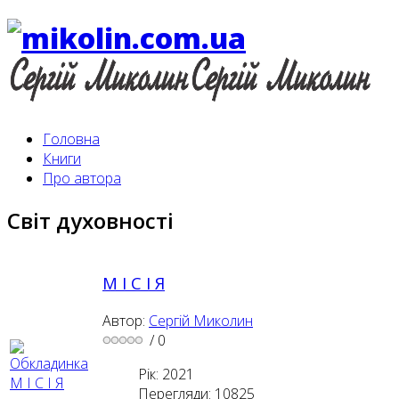
Головна
Книги
Про автора
Світ духовності
М І С І Я
Автор:
Сергій Миколин
/
0
Рік: 2021
Перегляди: 10825